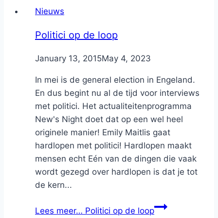
Nieuws
Politici op de loop
By
January 13, 2015
Nicole
May 4, 2023
In mei is de general election in Engeland.
En dus begint nu al de tijd voor interviews
met politici. Het actualiteitenprogramma
New's Night doet dat op een wel heel
originele manier! Emily Maitlis gaat
hardlopen met politici! Hardlopen maakt
mensen echt Eén van de dingen die vaak
wordt gezegd over hardlopen is dat je tot
de kern...
Lees meer…
Politici op de loop