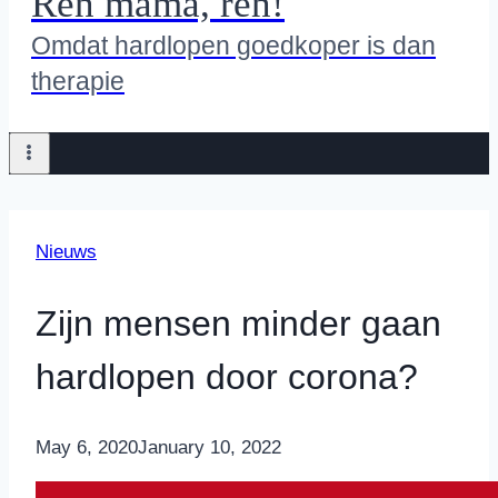
Ren mama, ren!
Omdat hardlopen goedkoper is dan
therapie
Nieuws
Zijn mensen minder gaan
hardlopen door corona?
By
May 6, 2020
Nicole
January 10, 2022