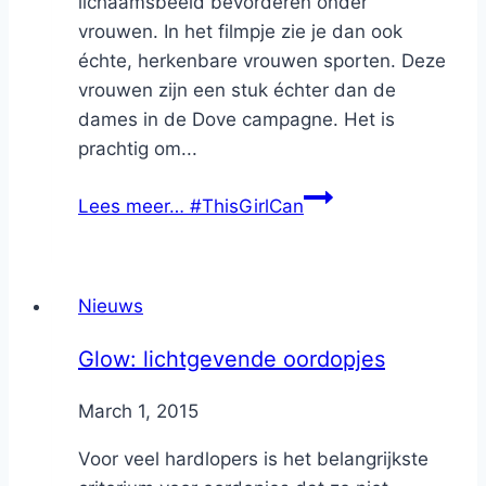
lichaamsbeeld bevorderen onder
vrouwen. In het filmpje zie je dan ook
échte, herkenbare vrouwen sporten. Deze
vrouwen zijn een stuk échter dan de
dames in de Dove campagne. Het is
prachtig om...
Lees meer…
#ThisGirlCan
Nieuws
Glow: lichtgevende oordopjes
By
March 1, 2015
Nicole
Voor veel hardlopers is het belangrijkste