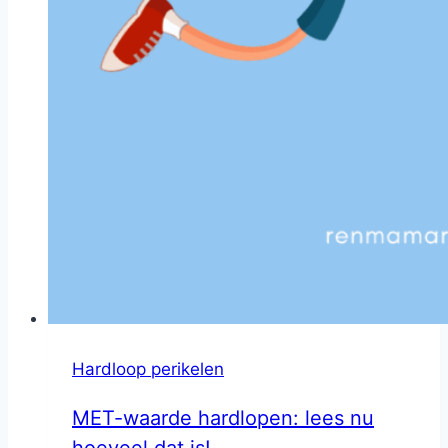
Hardloop perikelen
MET-waarde hardlopen: lees nu
hoeveel dat is!