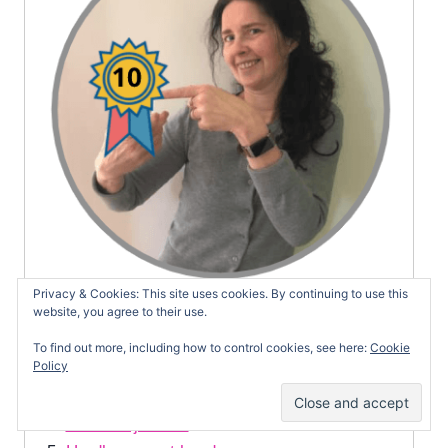
Privacy & Cookies: This site uses cookies. By continuing to use this
website, you agree to their use.
Hardloop snelheid
: wat is snel? Wat is
langzaam?
To find out more, including how to control cookies, see here:
Cookie
Policy
Evy's podcasts
Hardlooproute maken
Zweet in je kruis