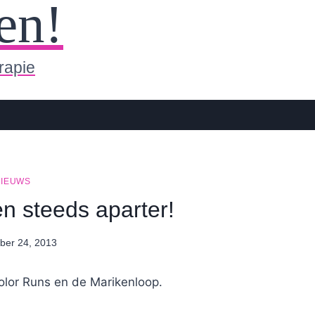
en!
rapie
NIEUWS
n steeds aparter!
er 24, 2013
By
Nicole
olor Runs en de Marikenloop.