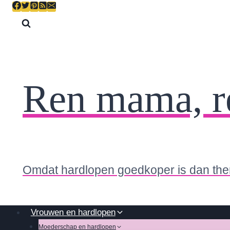
Skip
to
content
Ren mama, r
Omdat hardlopen goedkoper is dan the
Vrouwen en hardlopen
Moederschap en hardlopen