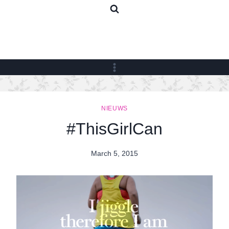
Skip
to
content
NIEUWS
#ThisGirlCan
March 5, 2015
By
Nicole