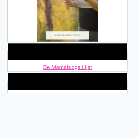
Lid van De Mamablogs Lijst
De Mamablogs Lijst
Makkelijke loopband!