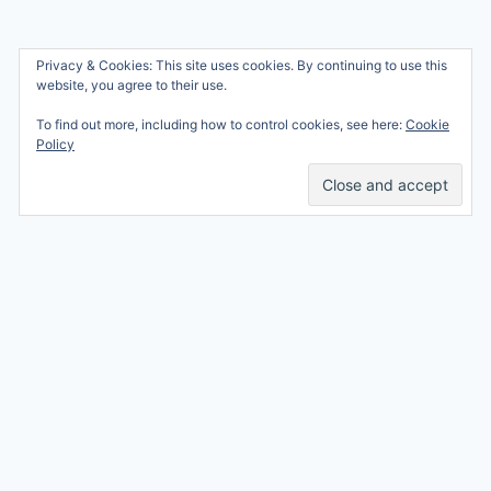
Wie ben ik?
Privacy & Cookies: This site uses cookies. By continuing to use this
© 2026 Ren mama, ren!
website, you agree to their use.
Samenwerken
Nicole Orriëns
To find out more, including how to control cookies, see here:
Cookie
Professional Blogging
Privacy
Policy
Services
Contact