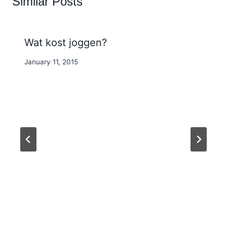
Similar Posts
Wat kost joggen?
By
January 11, 2015
Nicole