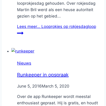
looprokjesdag gehouden. Over rokjesdag
Martin Bril werd als een heuse autoriteit
gezien op het gebied...
Lees meer…
Looprokjes op rokjesdagloop
Nieuws
Runkeeper in opspraak
By
June 5, 2016
Nicole
March 5, 2020
Over de app Runkeeper wordt meestal
enthousiast gepraat. Hij is gratis, en houdt