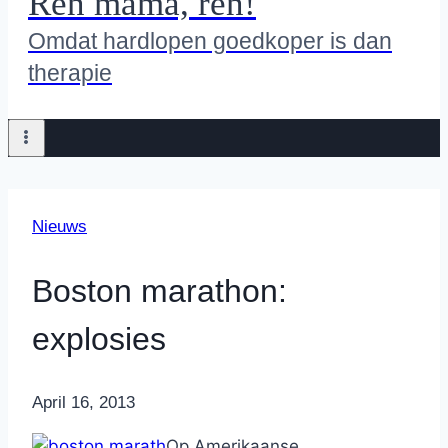
Ren mama, ren!
Omdat hardlopen goedkoper is dan
therapie
Nieuws
Boston marathon:
explosies
By
April 16, 2013
Nicole
Op Amerikaanse