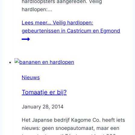
hardloopsters aangereden. Veilig
hardlopen:...
Lees meer…
Veilig hardlopen:
gebeurtenissen in Castricum en Egmond
Nieuws
Tomaatje er bij?
By
January 28, 2014
Nicole
Het Japanse bedrijf Kagome Co. heeft iets
nieuws: geen snoepautomaat, maar een