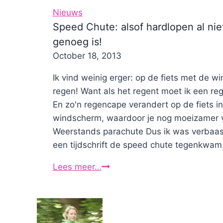
Nieuws
Speed Chute: alsof hardlopen al nie
genoeg is!
By
October 18, 2013
Nicole
Ik vind weinig erger: op de fiets met de w
regen! Want als het regent moet ik een re
En zo'n regencape verandert op de fiets in
windscherm, waardoor je nog moeizamer v
Weerstands parachute Dus ik was verbaasd
een tijdschrift de speed chute tegenkwam. 
Lees meer…
Speed
Chute:
alsof
hardlopen
al