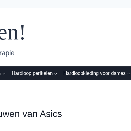
en!
rapie
n
Hardloop perikelen
Hardloopkleding voor dames
ouwen van Asics