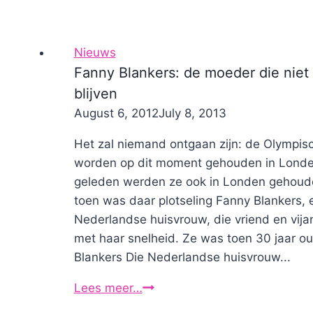
runningtherapeut
Nieuws
Fanny Blankers: de moeder die niet 
blijven
By
August 6, 2012
Nicole
July 8, 2013
Het zal niemand ontgaan zijn: de Olympis
worden op dit moment gehouden in Londen
geleden werden ze ook in Londen gehoude
toen was daar plotseling Fanny Blankers, 
Nederlandse huisvrouw, die vriend en vija
met haar snelheid. Ze was toen 30 jaar o
Blankers Die Nederlandse huisvrouw...
Lees meer…
Fanny
Blankers: