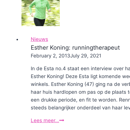
niet
zwaar
genoeg
is!
Nieuws
Esther Koning: runningtherapeut
By
February 2, 2013
Nicole
July 29, 2021
In de Esta no.4 staat een interview over 
Esther Koning! Deze Esta ligt komende we
winkels. Esther Koning (47) ging na de ve
haar huis hardlopen om pas op de plaats 
een drukke periode, en fit te worden. Re
steeds belangrijker onderdeel van haar lev
Lees meer…
Esther
Koning: