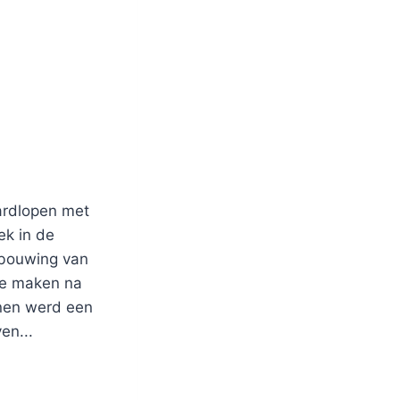
hardlopen met
ek in de
rbouwing van
te maken na
nnen werd een
en...