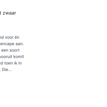
t zwaar
ind voor én
gencape aan.
 een soort
ooruit komt!
 toen ik in
Die...