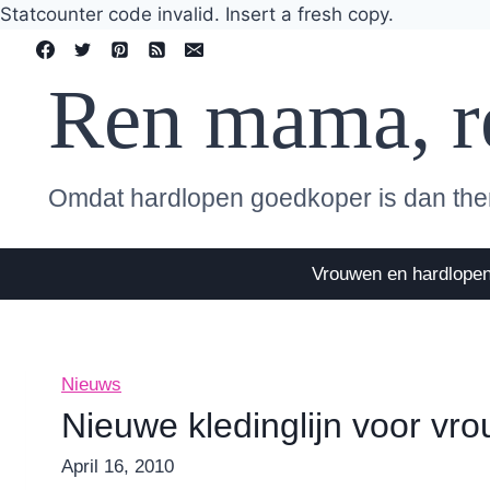
Statcounter code invalid. Insert a fresh copy.
Skip
to
Ren mama, r
content
Omdat hardlopen goedkoper is dan the
Vrouwen en hardlope
Nieuws
Nieuwe kledinglijn voor vr
By
April 16, 2010
Nicole