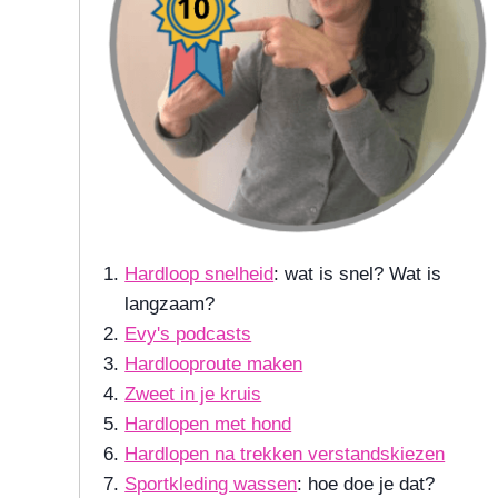
Hardloop snelheid
: wat is snel? Wat is
langzaam?
Evy's podcasts
Hardlooproute maken
Zweet in je kruis
Hardlopen met hond
Hardlopen na trekken verstandskiezen
Sportkleding wassen
: hoe doe je dat?