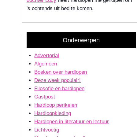
dochter Lucy
heeft hardlopen me geholpen om
's ochtends uit bed te komen.
Onderwerpen
Advertorial
Algemeen
Boeken over hardlopen
Deze week populair!
Filosofie en hardlopen
Gastpost
Hardloop perikelen
Hardloopkleding
Hardlopen in literatuur en lectuur
Lichtvoetig