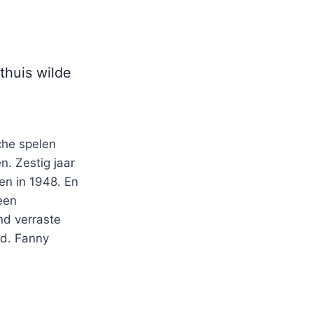
thuis wilde
che spelen
. Zestig jaar
n in 1948. En
een
nd verraste
ud. Fanny