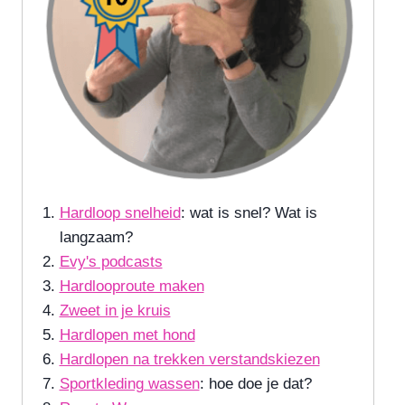
Hardloop snelheid
: wat is snel? Wat is
langzaam?
Evy's podcasts
Hardlooproute maken
Zweet in je kruis
Hardlopen met hond
Hardlopen na trekken verstandskiezen
Sportkleding wassen
: hoe doe je dat?