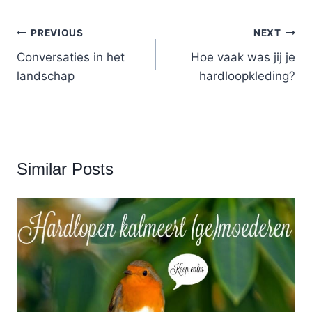
Post
PREVIOUS
NEXT
navigation
Conversaties in het
Hoe vaak was jij je
landschap
hardloopkleding?
Similar Posts