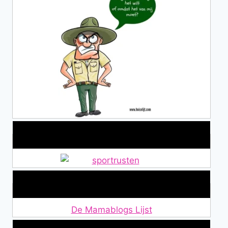
Alles over Sportrusten!
Lid van De Mamablogs Lijst
De Mamablogs Lijst