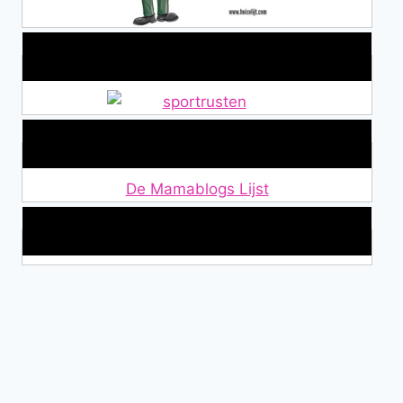
Alles over Sportrusten!
Lid van De Mamablogs Lijst
De Mamablogs Lijst
Makkelijke loopband!