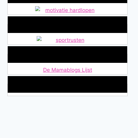
Alles over Sportrusten!
Lid van De Mamablogs Lijst
De Mamablogs Lijst
Makkelijke loopband!