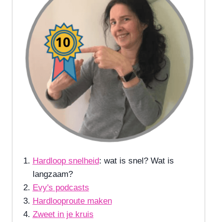
Hardloop snelheid
: wat is snel? Wat is
langzaam?
Evy's podcasts
Hardlooproute maken
Zweet in je kruis