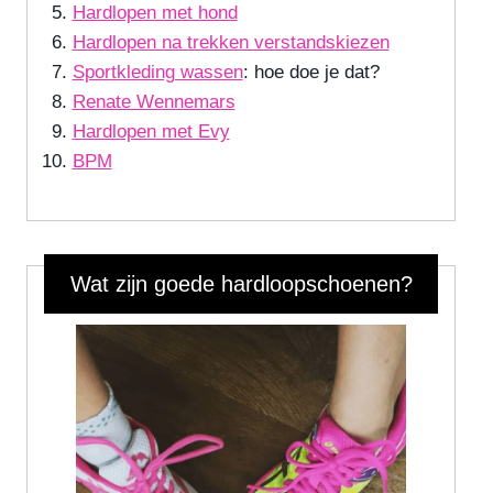
Hardlopen met hond
Hardlopen na trekken verstandskiezen
Sportkleding wassen
: hoe doe je dat?
Renate Wennemars
Hardlopen met Evy
BPM
Wat zijn goede hardloopschoenen?