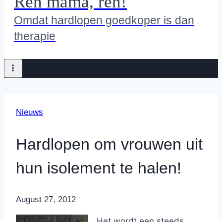
Ren mama, ren!
Omdat hardlopen goedkoper is dan
therapie
Nieuws
Hardlopen om vrouwen uit
hun isolement te halen!
By
August 27, 2012
Nicole
Het wordt een steeds