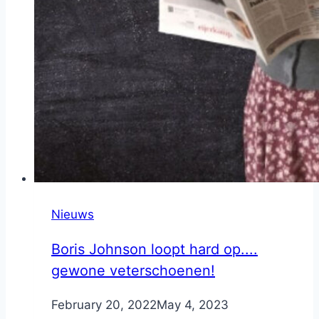
Nieuws
Boris Johnson loopt hard op....
gewone veterschoenen!
By
February 20, 2022
Nicole
May 4, 2023