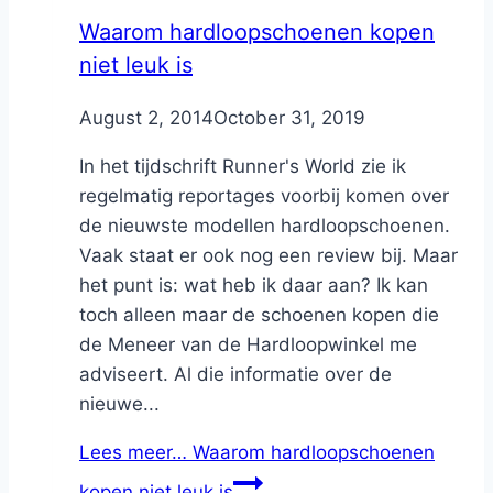
Waarom hardloopschoenen kopen
niet leuk is
By
August 2, 2014
Nicole
October 31, 2019
In het tijdschrift Runner's World zie ik
regelmatig reportages voorbij komen over
de nieuwste modellen hardloopschoenen.
Vaak staat er ook nog een review bij. Maar
het punt is: wat heb ik daar aan? Ik kan
toch alleen maar de schoenen kopen die
de Meneer van de Hardloopwinkel me
adviseert. Al die informatie over de
nieuwe...
Lees meer…
Waarom hardloopschoenen
kopen niet leuk is