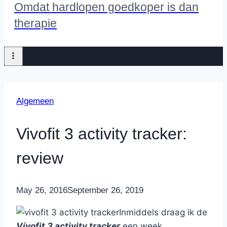
Omdat hardlopen goedkoper is dan
therapie
Algemeen
Vivofit 3 activity tracker:
review
By
May 26, 2016
Nicole
September 26, 2019
Inmiddels draag ik de
Vívofit 3 activity tracker
een week.