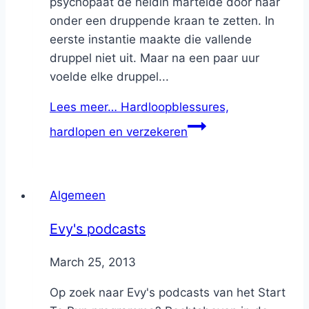
psychopaat de heldin martelde door haar
onder een druppende kraan te zetten. In
eerste instantie maakte die vallende
druppel niet uit. Maar na een paar uur
voelde elke druppel...
Lees meer…
Hardloopblessures,
hardlopen en verzekeren
Algemeen
Evy's podcasts
By
March 25, 2013
Nicole
Op zoek naar Evy's podcasts van het Start