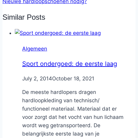
Nieuwe hardloopschoenen nodig?
Similar Posts
Algemeen
Sport ondergoed: de eerste laag
By
July 2, 2014
Nicole
October 18, 2021
De meeste hardlopers dragen
hardloopkleding van technisch/
functioneel materiaal. Materiaal dat er
voor zorgt dat het vocht van hun lichaam
wordt weg getransporteerd. De
belangrijkste eerste laag van je