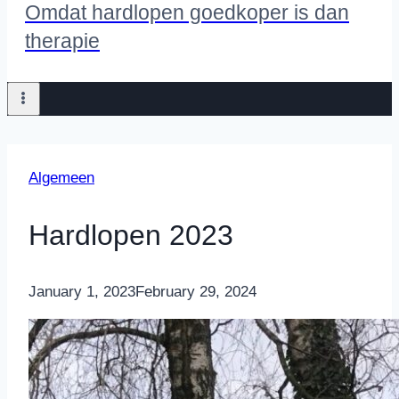
Omdat hardlopen goedkoper is dan
therapie
Algemeen
Hardlopen 2023
By
January 1, 2023
Nicole
February 29, 2024