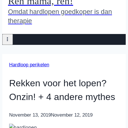
Ren mama, ren!
Omdat hardlopen goedkoper is dan
therapie
Hardloop perikelen
Rekken voor het lopen?
Onzin! + 4 andere mythes
By
November 13, 2019
Nicole
November 12, 2019