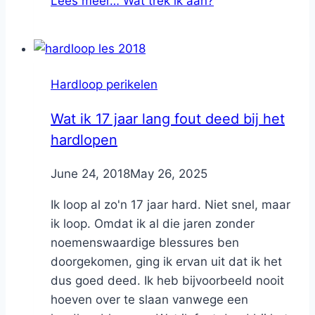
Lees meer…
Wat trek ik aan?
Hardloop perikelen
Wat ik 17 jaar lang fout deed bij het
hardlopen
By
June 24, 2018
Nicole
May 26, 2025
Ik loop al zo'n 17 jaar hard. Niet snel, maar
ik loop. Omdat ik al die jaren zonder
noemenswaardige blessures ben
doorgekomen, ging ik ervan uit dat ik het
dus goed deed. Ik heb bijvoorbeeld nooit
hoeven over te slaan vanwege een