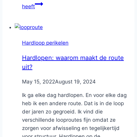
heeft
Hardloop perikelen
Hardlopen: waarom maakt de route
uit?
By
May 15, 2022
Nicole
August 19, 2024
Ik ga elke dag hardlopen. En voor elke dag
heb ik een andere route. Dat is in de loop
der jaren zo gegroeid. Ik vind die
verschillende looproutes fijn omdat ze
zorgen voor afwisseling en tegelijkertijd
voor structuur. Hardlopen op de