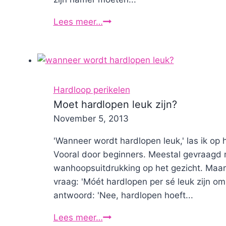
De
Lees meer…
Man
met
de
Hamer
valt
Hardloop perikelen
mij
Moet hardlopen leuk zijn?
lastig!
By
November 5, 2013
Nicole
'Wanneer wordt hardlopen leuk,' las ik op 
Vooral door beginners. Meestal gevraagd 
wanhoopsuitdrukking op het gezicht. Maar w
vraag: 'Móét hardlopen per sé leuk zijn om 
antwoord: 'Nee, hardlopen hoeft...
Moet
Lees meer…