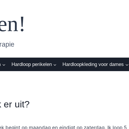
en!
rapie
n
Hardloop perikelen
Hardloopkleding voor dames
 er uit?
k begint op maandag en eindigt op zaterdag. Ik loop 5