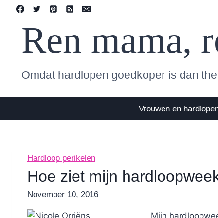
Skip
to
Ren mama, r
content
Omdat hardlopen goedkoper is dan the
Vrouwen en hardlope
Hardloop perikelen
Hoe ziet mijn hardloopweek
By
November 10, 2016
Nicole
Mijn hardloopwee