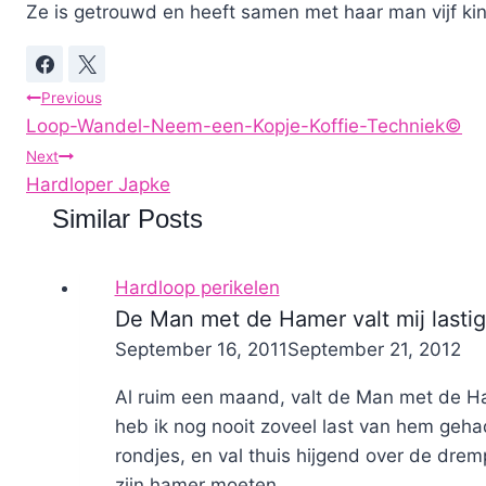
Ze is getrouwd en heeft samen met haar man vijf ki
Post
Previous
Loop-Wandel-Neem-een-Kopje-Koffie-Techniek©
navigation
Next
Hardloper Japke
Similar Posts
Hardloop perikelen
De Man met de Hamer valt mij lastig
By
September 16, 2011
Nicole
September 21, 2012
Al ruim een maand, valt de Man met de Hame
heb ik nog nooit zoveel last van hem geha
rondjes, en val thuis hijgend over de drem
zijn hamer moeten...