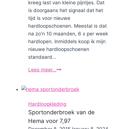
kreeg last van kleine pijntjes. Dat
is doorgaans het signaal dat het
tijd is voor nieuwe
hardloopschoenen. Meestal is dat
na zo'n 10 maanden, 6 x per week
hardlopen. Inmiddels koop ik mijn
nieuwe hardloopschoenen
standaard...
Lees meer…
Nieuwe
hardloopschoenen
online
gekocht:
Asics
Hardloopkleding
GT
Sportonderbroek van de
2000
Hema voor 7,97
11
By
December 8, 2015
Nicole
January 8, 2024