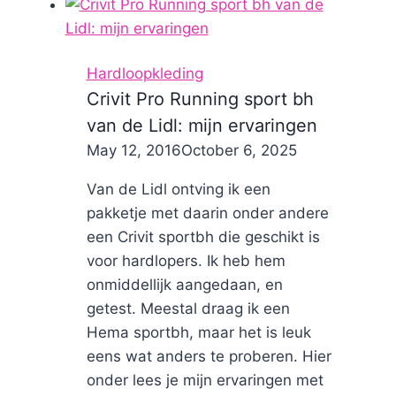
Hema
voor
7,97
Hardloopkleding
Crivit Pro Running sport bh
van de Lidl: mijn ervaringen
By
May 12, 2016
Nicole
October 6, 2025
Van de Lidl ontving ik een
pakketje met daarin onder andere
een Crivit sportbh die geschikt is
voor hardlopers. Ik heb hem
onmiddellijk aangedaan, en
getest. Meestal draag ik een
Hema sportbh, maar het is leuk
eens wat anders te proberen. Hier
onder lees je mijn ervaringen met