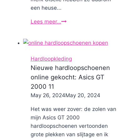
een heuse...
Lees meer…
Trouwjurken
in
hardloopstijl
Hardloopkleding
Nieuwe hardloopschoenen
online gekocht: Asics GT
2000 11
By
May 26, 2024
Nicole
May 20, 2024
Het was weer zover: de zolen van
mijn Asics GT 2000
hardloopschoenen vertoonden
grote plekken van slijtage en ik