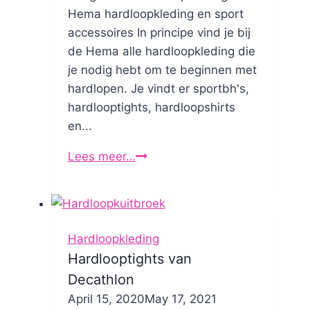
Hema hardloopkleding en sport
accessoires In principe vind je bij
de Hema alle hardloopkleding die
je nodig hebt om te beginnen met
hardlopen. Je vindt er sportbh's,
hardlooptights, hardloopshirts
en...
Lees meer…
Hardloopkleding
en
Smartphone
armband
bij
Hardloopkleding
de
Hardlooptights van
Hema
Decathlon
By
April 15, 2020
Nicole
May 17, 2021