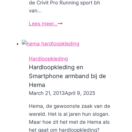
de Crivit Pro Running sport bh
van...
Lees meer…
Crivit
Pro
Running
sport
bh
Hardloopkleding
van
Hardloopkleding en
de
Smartphone armband bij de
Lidl:
Hema
mijn
By
March 21, 2013
Nicole
April 9, 2025
ervaringen
Hema, de gewoonste zaak van de
wereld. Het is al jaren hun slogan.
Maar hoe zit het met de Hema als
het gaat om hardloopkleding?