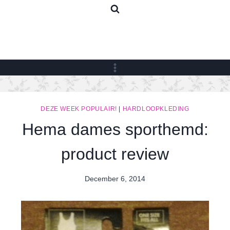
Skip
to
content
DEZE WEEK POPULAIR!
|
HARDLOOPKLEDING
Hema dames sporthemd:
product review
December 6, 2014
By
Nicole