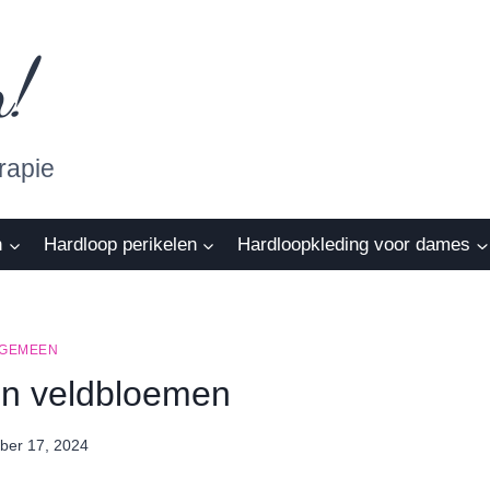
n!
rapie
n
Hardloop perikelen
Hardloopkleding voor dames
GEMEEN
en veldbloemen
er 17, 2024
By
Nicole