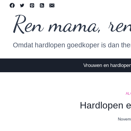
Skip
to
Ren mama, re
content
Omdat hardlopen goedkoper is dan the
Vrouwen en hardlope
AL
Hardlopen 
Novemb