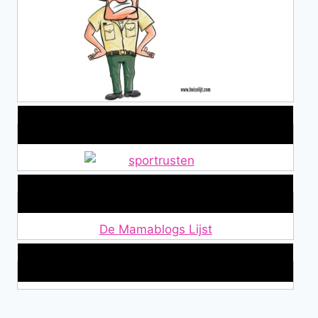
Alles over Sportrusten!
Lid van De Mamablogs Lijst
De Mamablogs Lijst
Makkelijke loopband!