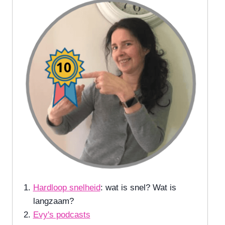
Hardloop snelheid
: wat is snel? Wat is
langzaam?
Evy's podcasts