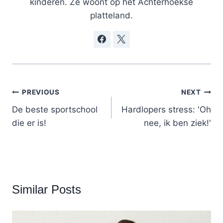
kinderen. Ze woont op het Achterhoekse
platteland.
Post
PREVIOUS
NEXT
navigation
De beste sportschool
Hardlopers stress: 'Oh
die er is!
nee, ik ben ziek!'
Similar Posts