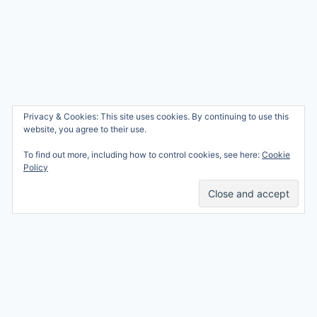
Wie ben ik?
Privacy & Cookies: This site uses cookies. By continuing to use this
© 2026 Ren mama, ren!
website, you agree to their use.
Samenwerken
Nicole Orriëns
To find out more, including how to control cookies, see here:
Cookie
Professional Blogging
Privacy
Policy
Services
Contact