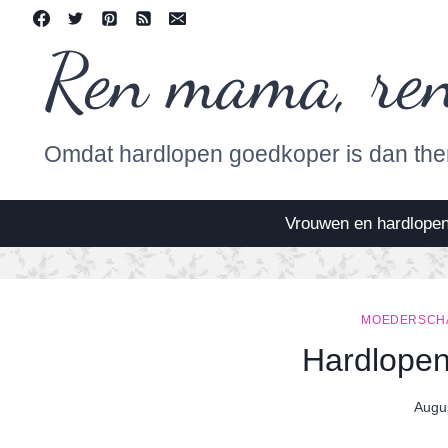
Skip
to
Ren mama, re
content
Omdat hardlopen goedkoper is dan the
Vrouwen en hardlope
MOEDERSCH
Hardlopen
Augu