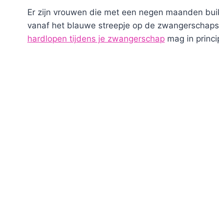
Er zijn vrouwen die met een negen maanden buik
vanaf het blauwe streepje op de zwangerschapst
hardlopen tijdens je zwangerschap
mag in princi