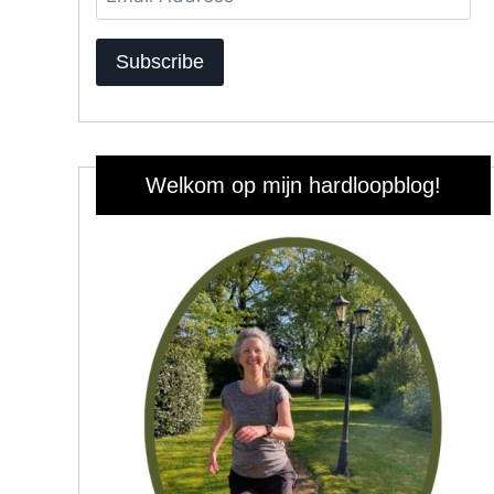
Address
Subscribe
Welkom op mijn hardloopblog!