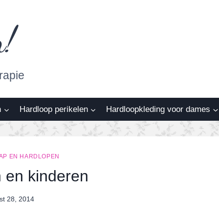
n!
rapie
n
Hardloop perikelen
Hardloopkleding voor dames
AP EN HARDLOPEN
 en kinderen
st 28, 2014
By
Nicole