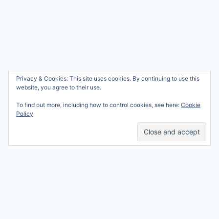
Wie ben ik?
Privacy & Cookies: This site uses cookies. By continuing to use this
© 2026 Ren mama, ren!
website, you agree to their use.
Samenwerken
Nicole Orriëns
To find out more, including how to control cookies, see here:
Cookie
Professional Blogging
Privacy
Policy
Services
Contact