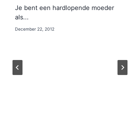
Je bent een hardlopende moeder
als...
By
December 22, 2012
Nicole