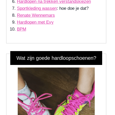
Hardlopen na trekken verstandskiezen
Sportkleding wassen
: hoe doe je dat?
Renate Wennemars
Hardlopen met Evy
BPM
Wat zijn goede hardloopschoenen?