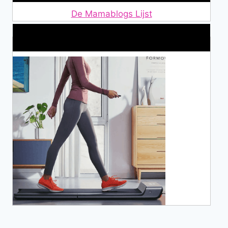
De Mamablogs Lijst
Makkelijke loopband!