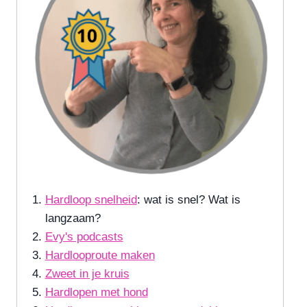
Hardloop snelheid
: wat is snel? Wat is
langzaam?
Evy's podcasts
Hardlooproute maken
Zweet in je kruis
Hardlopen met hond