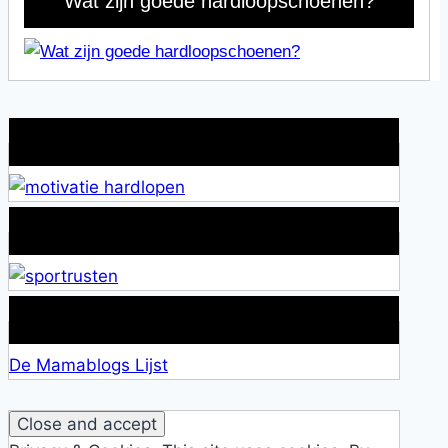
Wat zijn goede hardloopschoenen?
Wat is jouw motivatie?
Alles over Sportrusten!
Lid van De Mamablogs Lijst
De Mamablogs Lijst