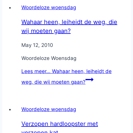
Woordeloze woensdag
Wahaar heen, leiheidt de weg, die
wij moeten gaan?
By
May 12, 2010
Nicole
Woordeloze Woensdag
Lees meer…
Wahaar heen, leiheidt de
weg, die wij moeten gaan?
Woordeloze woensdag
Verzopen hardloopster met
verzopen kat