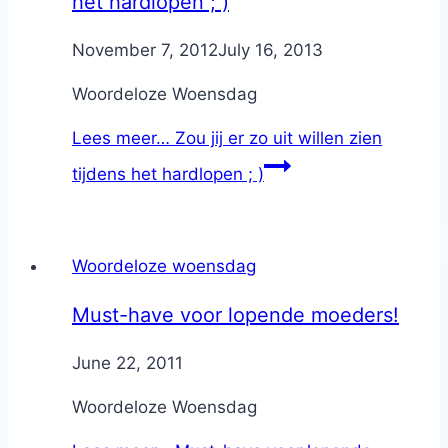
het hardlopen ; )
By
November 7, 2012
Nicole
July 16, 2013
Woordeloze Woensdag
Lees meer…
Zou jij er zo uit willen zien
tijdens het hardlopen ; )
Woordeloze woensdag
Must-have voor lopende moeders!
By
June 22, 2011
Nicole
Woordeloze Woensdag