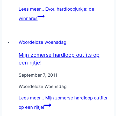
Lees meer…
Evou hardloopjurkje: de
winnares
Woordeloze woensdag
Mijn zomerse hardloop outfits op
een rijtje!
By
September 7, 2011
Nicole
Woordeloze Woensdag
Lees meer…
Mijn zomerse hardloop outfits
op een rijtje!