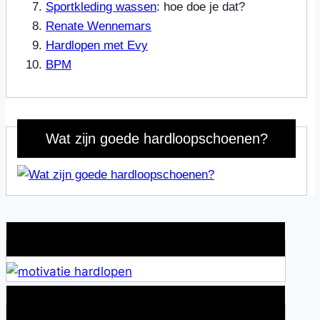
Sportkleding wassen
: hoe doe je dat?
Renate Wennemars
Hardlopen met Evy
BPM
Wat zijn goede hardloopschoenen?
Wat is jouw motivatie?
Alles over Sportrusten!