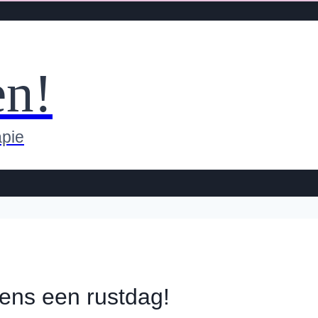
en!
apie
ens een rustdag!