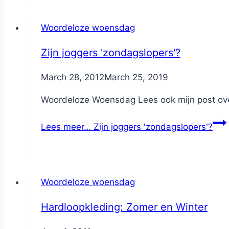
Woordeloze woensdag
Zijn joggers 'zondagslopers'?
By
March 28, 2012
Nicole
March 25, 2019
Woordeloze Woensdag Lees ook mijn post ove
Lees meer…
Zijn joggers 'zondagslopers'?
Woordeloze woensdag
Hardloopkleding: Zomer en Winter