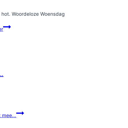
iet hot. Woordeloze Woensdag
er
..
 mee...