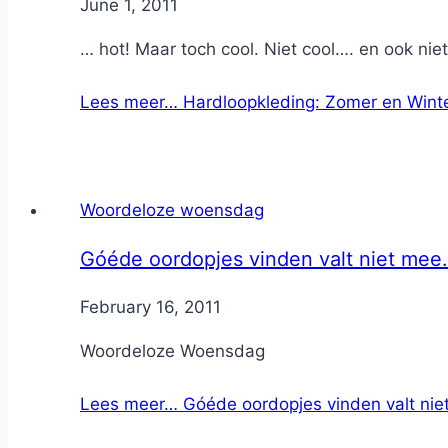
By
June 1, 2011
Nicole
… hot! Maar toch cool. Niet cool…. en ook n
Lees meer…
Hardloopkleding: Zomer en Wint
Woordeloze woensdag
Góéde oordopjes vinden valt niet mee.
By
February 16, 2011
Nicole
Woordeloze Woensdag
Lees meer…
Góéde oordopjes vinden valt niet