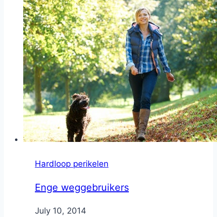
Hardloop perikelen
Enge weggebruikers
By
July 10, 2014
Nicole