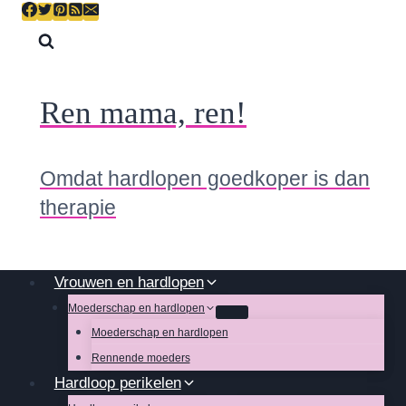
Skip
to
content
Ren mama, ren!
Omdat hardlopen goedkoper is dan
therapie
Vrouwen en hardlopen
Moederschap en hardlopen
Moederschap en hardlopen
Rennende moeders
Hardloop perikelen