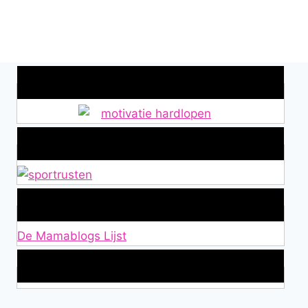
Wat is jouw motivatie?
Alles over Sportrusten!
Lid van De Mamablogs Lijst
De Mamablogs Lijst
Makkelijke loopband!