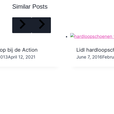
Similar Posts
op bij de Action
Lidl hardloops
2013
e
April 12, 2021
By
June 7, 2016
Nicole
Febru