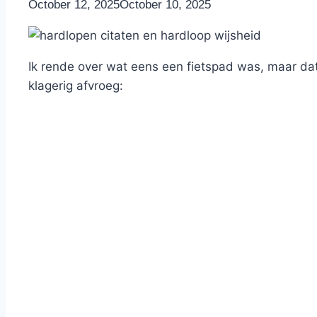
By
October 12, 2025
Nicole
October 10, 2025
Ik rende over wat eens een fietspad was, maar da
klagerig afvroeg: