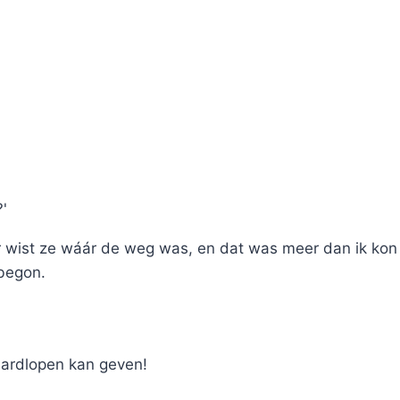
'
aar wist ze wáár de weg was, en dat was meer dan ik ko
 begon.
hardlopen kan geven!