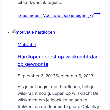
citaat kwam ik tegen...
Lees meer…
Voor wie loop je eigenlijk?
Motivatie
Hardlopen: eerst op wilskracht dan
op gewoonte
By
September 6, 2013
Nicole
September 6, 2013
Als je net begint met hardlopen, heb je
wilskracht nodig. Lopen op wilskracht De
wilskracht om je loopkleding aan te
trekken, en de deur uit te gaan. Ook als je