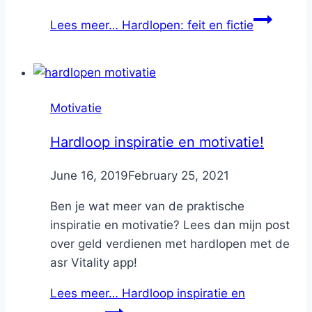
Lees meer…
Hardlopen: feit en fictie
Motivatie
Hardloop inspiratie en motivatie!
By
June 16, 2019
Nicole
February 25, 2021
Ben je wat meer van de praktische
inspiratie en motivatie? Lees dan mijn post
over geld verdienen met hardlopen met de
asr Vitality app!
Lees meer…
Hardloop inspiratie en