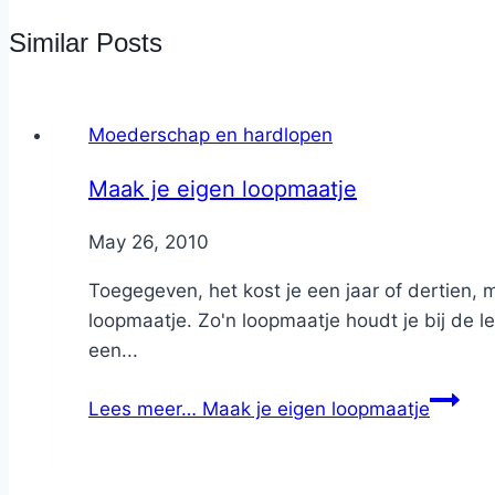
Similar Posts
Moederschap en hardlopen
Maak je eigen loopmaatje
By
May 26, 2010
Nicole
Toegegeven, het kost je een jaar of dertien,
loopmaatje. Zo'n loopmaatje houdt je bij de l
een...
Lees meer…
Maak je eigen loopmaatje