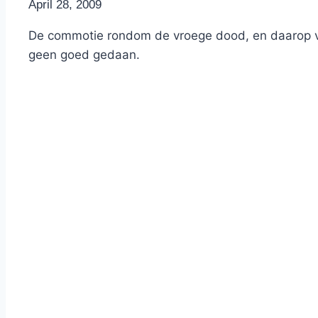
By
April 28, 2009
Nicole
De commotie rondom de vroege dood, en daarop vol
geen goed gedaan.