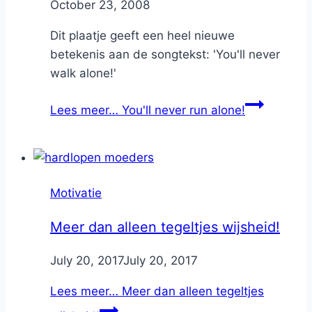
By
October 23, 2008
Nicole
Dit plaatje geeft een heel nieuwe
betekenis aan de songtekst: 'You'll never
walk alone!'
Lees meer…
You'll never run alone!
Motivatie
Meer dan alleen tegeltjes wijsheid!
By
July 20, 2017
Nicole
July 20, 2017
Lees meer…
Meer dan alleen tegeltjes