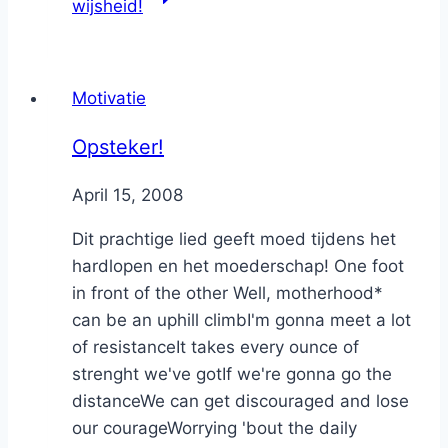
wijsheid!
Motivatie
Opsteker!
By
April 15, 2008
Nicole
Dit prachtige lied geeft moed tijdens het
hardlopen en het moederschap! One foot
in front of the other Well, motherhood*
can be an uphill climbI'm gonna meet a lot
of resistanceIt takes every ounce of
strenght we've gotIf we're gonna go the
distanceWe can get discouraged and lose
our courageWorrying 'bout the daily