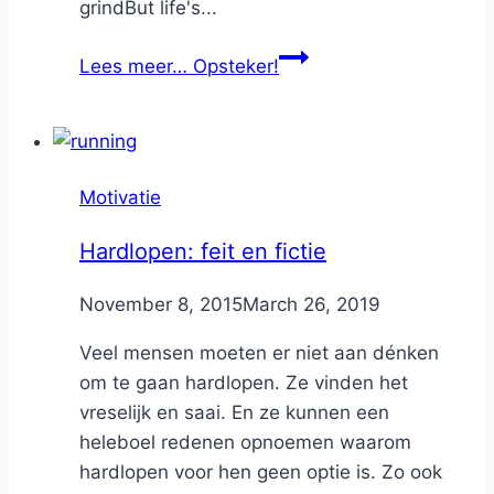
grindBut life's...
Lees meer…
Opsteker!
Motivatie
Hardlopen: feit en fictie
By
November 8, 2015
Nicole
March 26, 2019
Veel mensen moeten er niet aan dénken
om te gaan hardlopen. Ze vinden het
vreselijk en saai. En ze kunnen een
heleboel redenen opnoemen waarom
hardlopen voor hen geen optie is. Zo ook