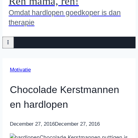
Ren mama, ren!
Omdat hardlopen goedkoper is dan
therapie
Motivatie
Chocolade Kerstmannen
en hardlopen
By
December 27, 2016
Nicole
December 27, 2016
Chocolade Kerstmannen nuttigen is