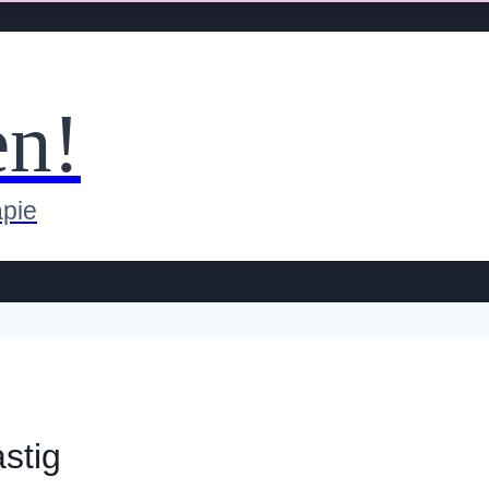
en!
apie
stig