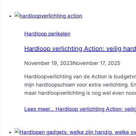
Hardloop perikelen
Hardloop verlichting Action: veilig har
By
November 19, 2023
Nicole
November 17, 2025
Hardloopverlichting van de Action is budgetvr
mijn hardloopschoen voor extra verlichting. 
maar hardloopverlichting is nog wel even noo
Lees meer…
Hardloop verlichting Action: veil