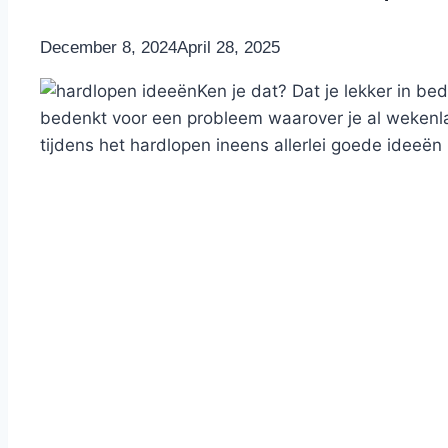
By
December 8, 2024
Nicole
April 28, 2025
Ken je dat? Dat je lekker in bed
bedenkt voor een probleem waarover je al wekenl
tijdens het hardlopen ineens allerlei goede ideeën k