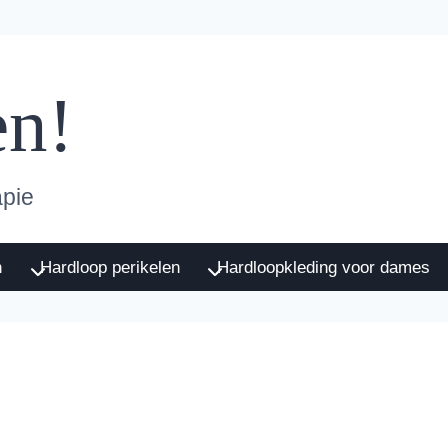
en!
apie
n
Hardloop perikelen
Hardloopkleding voor dames