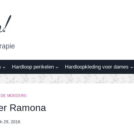
n!
rapie
n
Hardloop perikelen
Hardloopkleding voor dames
DE MOEDERS
per Ramona
h 29, 2016
By
Nicole