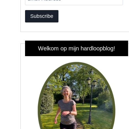
Address
Subscribe
Welkom op mijn hardloopblog!