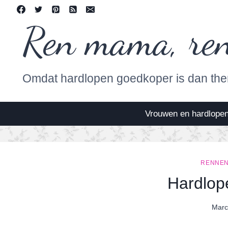
Skip
to
Ren mama, re
content
Omdat hardlopen goedkoper is dan the
Vrouwen en hardlope
RENNEN
Hardlo
Marc