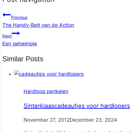
Previous
The Handy-Belt van de Action
Next
Een geheimpje
Similar Posts
Hardloop perikelen
Sinterklaascadeautjes voor hardlopers
By
November 27, 2012
Nicole
December 23, 2024