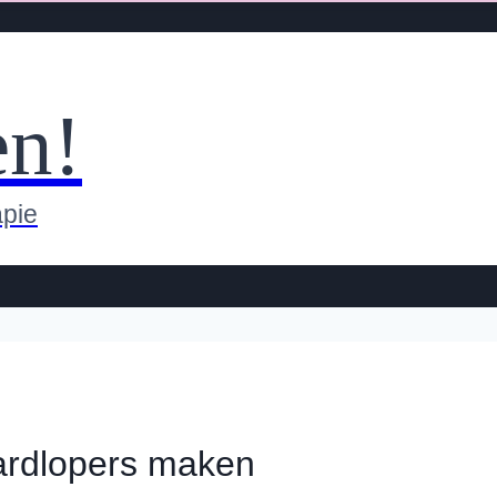
en!
apie
hardlopers maken