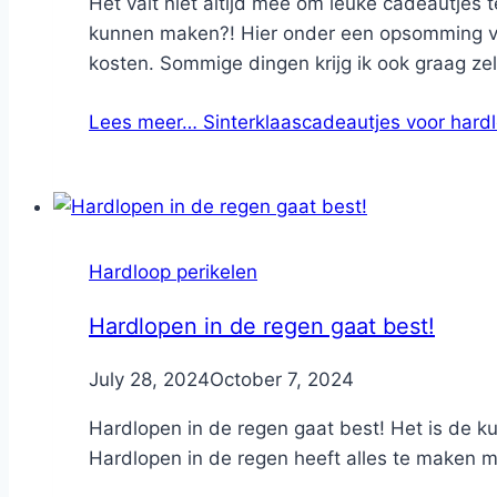
Het valt niet altijd mee om leuke cadeautjes
kunnen maken?! Hier onder een opsomming van
kosten. Sommige dingen krijg ik ook graag zelf
Lees meer…
Sinterklaascadeautjes voor hard
Hardloop perikelen
Hardlopen in de regen gaat best!
By
July 28, 2024
Nicole
October 7, 2024
Hardlopen in de regen gaat best! Het is de ku
Hardlopen in de regen heeft alles te maken me