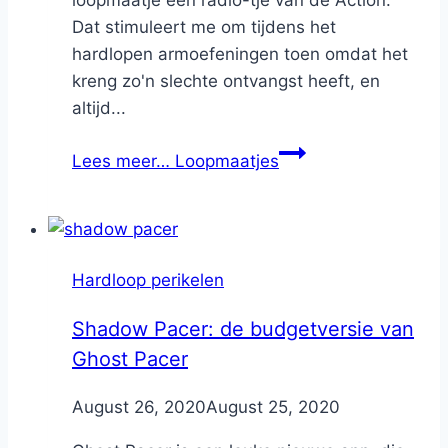
Dat stimuleert me om tijdens het
hardlopen armoefeningen toen omdat het
kreng zo'n slechte ontvangst heeft, en
altijd...
Lees meer…
Loopmaatjes
Hardloop perikelen
Shadow Pacer: de budgetversie van
Ghost Pacer
By
August 26, 2020
Nicole
August 25, 2020