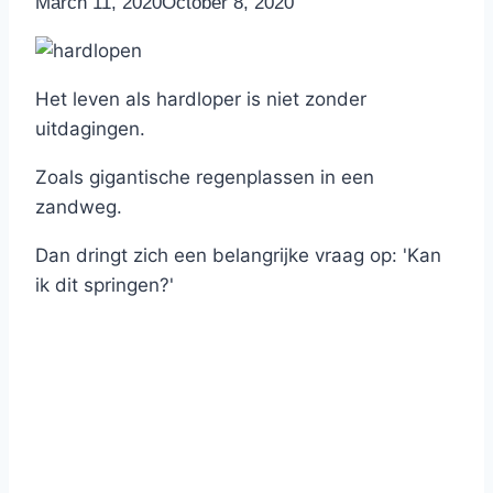
By
March 11, 2020
Nicole
October 8, 2020
Het leven als hardloper is niet zonder
uitdagingen.
Zoals gigantische regenplassen in een
zandweg.
Dan dringt zich een belangrijke vraag op: 'Kan
ik dit springen?'