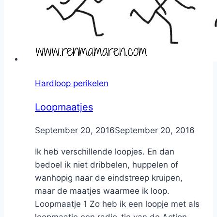
Hardloop perikelen
Loopmaatjes
By
September 20, 2016
Nicole
September 20, 2016
Ik heb verschillende loopjes. En dan
bedoel ik niet dribbelen, huppelen of
wanhopig naar de eindstreep kruipen,
maar de maatjes waarmee ik loop.
Loopmaatje 1 Zo heb ik een loopje met als
loopmaatje een radio-tje van de Action.