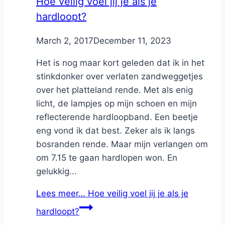
Hoe veilig voel jij je als je
hardloopt?
By
March 2, 2017
Nicole
December 11, 2023
Het is nog maar kort geleden dat ik in het
stinkdonker over verlaten zandweggetjes
over het platteland rende. Met als enig
licht, de lampjes op mijn schoen en mijn
reflecterende hardloopband. Een beetje
eng vond ik dat best. Zeker als ik langs
bosranden rende. Maar mijn verlangen om
om 7.15 te gaan hardlopen won. En
gelukkig...
Lees meer…
Hoe veilig voel jij je als je
hardloopt?