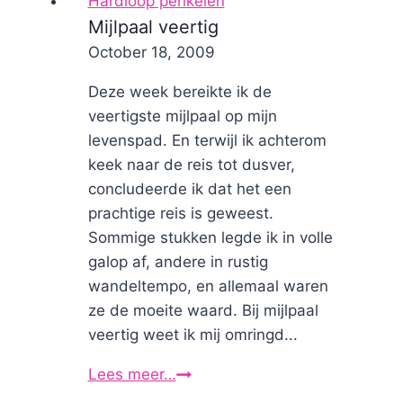
Hardloop perikelen
Mijlpaal veertig
By
October 18, 2009
Nicole
Deze week bereikte ik de
veertigste mijlpaal op mijn
levenspad. En terwijl ik achterom
keek naar de reis tot dusver,
concludeerde ik dat het een
prachtige reis is geweest.
Sommige stukken legde ik in volle
galop af, andere in rustig
wandeltempo, en allemaal waren
ze de moeite waard. Bij mijlpaal
veertig weet ik mij omringd...
Lees meer…
Mijlpaal
veertig