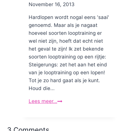
By
November 16, 2013
Nicole
crosstrainer
Hardlopen wordt nogal eens 'saai'
genoemd. Maar als je nagaat
hoeveel soorten looptraining er
wel niet zijn, hoeft dat echt niet
het geval te zijn! Ik zet bekende
soorten looptraining op een rijtje:
Steigerungs: zet het aan het eind
van je looptraining op een lopen!
Tot je zo hard gaat als je kunt.
Houd die...
Lees meer…
Looptraining:
soorten
op
een
3 Comments