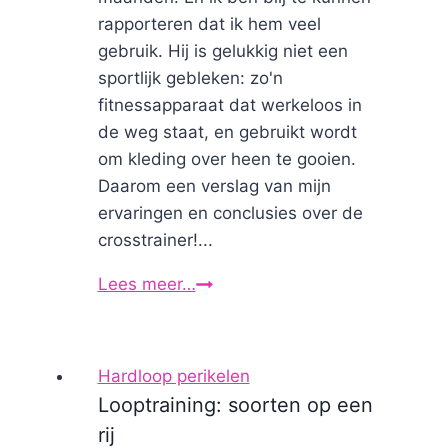
rapporteren dat ik hem veel
gebruik. Hij is gelukkig niet een
sportlijk gebleken: zo'n
fitnessapparaat dat werkeloos in
de weg staat, en gebruikt wordt
om kleding over heen te gooien.
Daarom een verslag van mijn
ervaringen en conclusies over de
crosstrainer!...
Lees meer…
Crosstrainer
thuis
ervaringen
en
Hardloop perikelen
afvallen
Looptraining: soorten op een
met
rij
de