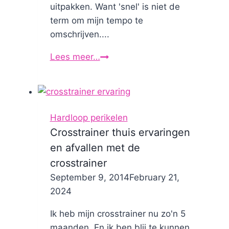
uitpakken. Want 'snel' is niet de
term om mijn tempo te
omschrijven....
Lees meer…
Hardloopmotivatie:
Waarom
loop
ik
ook
Hardloop perikelen
alweer?
Crosstrainer thuis ervaringen
🏃‍♀️
en afvallen met de
🌿
crosstrainer
By
September 9, 2014
Nicole
February 21,
2024
Ik heb mijn crosstrainer nu zo'n 5
maanden. En ik ben blij te kunnen