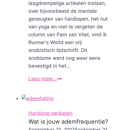
laagdrempelige artikelen instaan,
over bijvoorbeeld de mentale
geneugten van hardlopen, het nut
van yoga en niet te vergeten de
column van Pam van Vliet, vind ik
Runner's World een vrij
snobistisch tijdschrift. Dit
snobisme werd nog weer eens
bevestigd in het...
Lees meer…
Joggende
huisvrouwen
in
Runner's
World
Hardloop perikelen
Wat is jouw ademfrequentie?
By
September 21, 2017
Nicole
September 21,