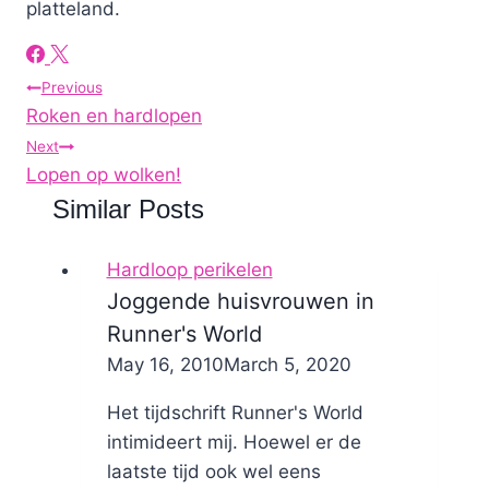
platteland.
Post
Previous
Roken en hardlopen
navigation
Next
Lopen op wolken!
Similar Posts
Hardloop perikelen
Joggende huisvrouwen in
Runner's World
By
May 16, 2010
Nicole
March 5, 2020
Het tijdschrift Runner's World
intimideert mij. Hoewel er de
laatste tijd ook wel eens