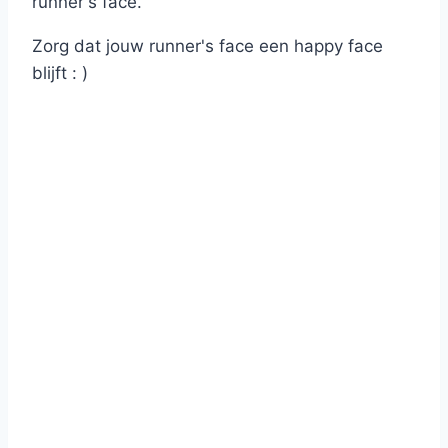
runner's face.
Zorg dat jouw runner's face een happy face
blijft : )