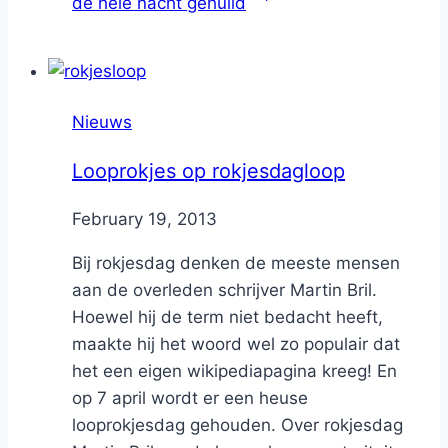
de hele nacht gehuild
Nieuws
Looprokjes op rokjesdagloop
By
February 19, 2013
Nicole
Bij rokjesdag denken de meeste mensen
aan de overleden schrijver Martin Bril.
Hoewel hij de term niet bedacht heeft,
maakte hij het woord wel zo populair dat
het een eigen wikipediapagina kreeg! En
op 7 april wordt er een heuse
looprokjesdag gehouden. Over rokjesdag