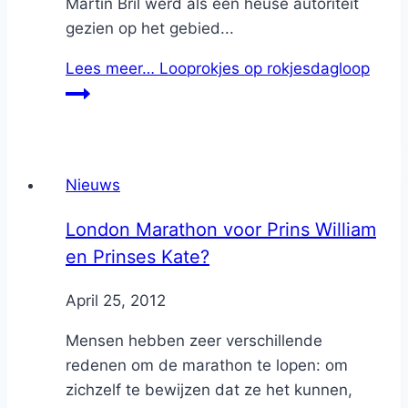
Martin Bril werd als een heuse autoriteit
gezien op het gebied...
Lees meer…
Looprokjes op rokjesdagloop
Nieuws
London Marathon voor Prins William
en Prinses Kate?
By
April 25, 2012
Nicole
Mensen hebben zeer verschillende
redenen om de marathon te lopen: om
zichzelf te bewijzen dat ze het kunnen,