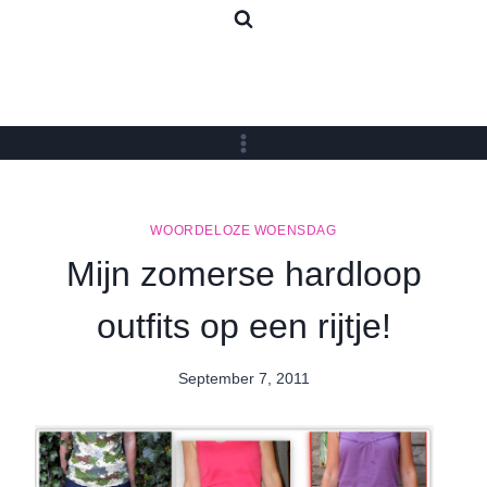
Skip
to
content
WOORDELOZE WOENSDAG
Mijn zomerse hardloop
outfits op een rijtje!
September 7, 2011
By
Nicole