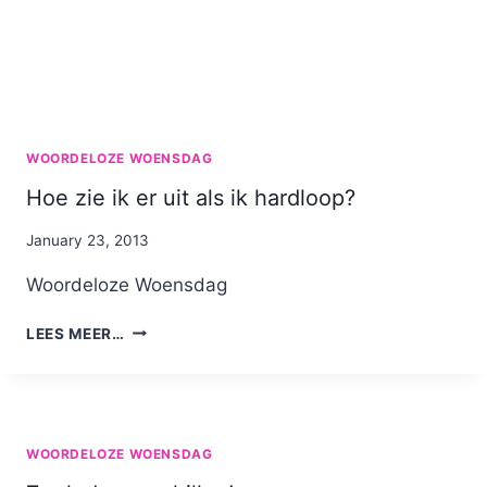
WOORDELOZE WOENSDAG
Hoe zie ik er uit als ik hardloop?
By
January 23, 2013
Nicole
Woordeloze Woensdag
HOE
LEES MEER…
ZIE
IK
ER
UIT
ALS
WOORDELOZE WOENSDAG
IK