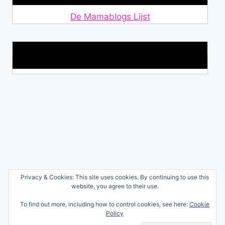
De Mamablogs Lijst
Makkelijke loopband!
Wie ben ik?
Privacy & Cookies: This site uses cookies. By continuing to use this
© 2026 Ren mama, ren!
website, you agree to their use.
Samenwerken
Nicole Orriëns
To find out more, including how to control cookies, see here:
Cookie
Professional Blogging
Privacy
Policy
Services