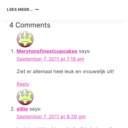
EVOU
LEES MEER…
HARDLOOPJURKJE:
DE
4 Comments
WINNARES
Merytonsfinestcupcakes
says:
September 7, 2011 at 7:18 am
Ziet er allemaal heel leuk en vrouwelijk uit!
Reply
sillie
says:
September 7, 2011 at 8:39 pm