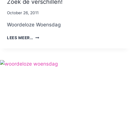
HARDLOOP?
Zoek de verschillen!
By
October 26, 2011
Nicole
Woordeloze Woensdag
ZOEK
LEES MEER…
DE
VERSCHILLEN!