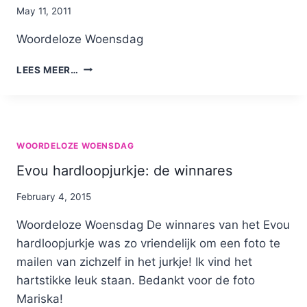
By
May 11, 2011
Nicole
Woordeloze Woensdag
LOPERS
LEES MEER…
BONBONBLOC
WOORDELOZE WOENSDAG
Evou hardloopjurkje: de winnares
By
February 4, 2015
Nicole
Woordeloze Woensdag De winnares van het Evou
hardloopjurkje was zo vriendelijk om een foto te
mailen van zichzelf in het jurkje! Ik vind het
hartstikke leuk staan. Bedankt voor de foto
Mariska!