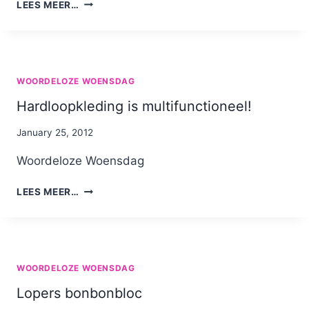
TIJDENS
LEES MEER…
HET
HARDLOPEN
ZIE
JE
ECHT
WOORDELOZE WOENSDAG
DE
RAARSTE
Hardloopkleding is multifunctioneel!
DINGEN!
By
January 25, 2012
Nicole
Woordeloze Woensdag
HARDLOOPKLEDING
LEES MEER…
IS
MULTIFUNCTIONEEL!
WOORDELOZE WOENSDAG
Lopers bonbonbloc