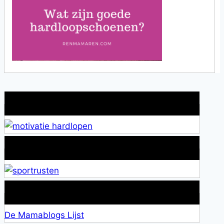
Wat is jouw motivatie?
Alles over Sportrusten!
Lid van De Mamablogs Lijst
De Mamablogs Lijst