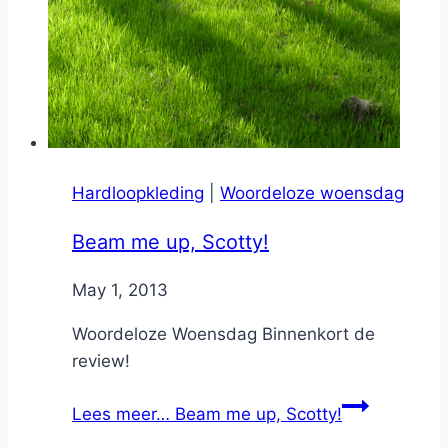
Hardloopkleding
|
Woordeloze woensdag
Beam me up, Scotty!
By
May 1, 2013
Nicole
Woordeloze Woensdag Binnenkort de
review!
Lees meer…
Beam me up, Scotty!