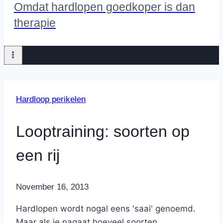
Omdat hardlopen goedkoper is dan
therapie
Hardloop perikelen
Looptraining: soorten op
een rij
By
November 16, 2013
Nicole
Hardlopen wordt nogal eens 'saai' genoemd.
Maar als je nagaat hoeveel soorten