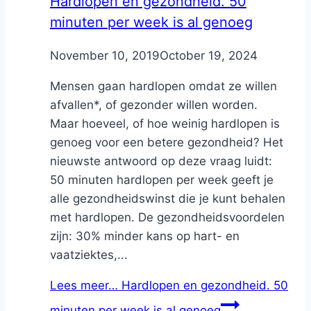
Hardlopen en gezondheid. 50
minuten per week is al genoeg
By
November 10, 2019
Nicole
October 19, 2024
Mensen gaan hardlopen omdat ze willen
afvallen*, of gezonder willen worden.
Maar hoeveel, of hoe weinig hardlopen is
genoeg voor een betere gezondheid? Het
nieuwste antwoord op deze vraag luidt:
50 minuten hardlopen per week geeft je
alle gezondheidswinst die je kunt behalen
met hardlopen. De gezondheidsvoordelen
zijn: 30% minder kans op hart- en
vaatziektes,...
Lees meer…
Hardlopen en gezondheid. 50
minuten per week is al genoeg