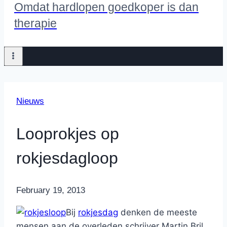
Omdat hardlopen goedkoper is dan
therapie
Nieuws
Looprokjes op
rokjesdagloop
By
February 19, 2013
Nicole
Bij
rokjesdag
denken de meeste
mensen aan de overleden schrijver Martin Bril.