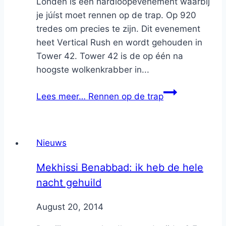
Londen is een hardloopevenement waarbij
je júíst moet rennen op de trap. Op 920
tredes om precies te zijn. Dit evenement
heet Vertical Rush en wordt gehouden in
Tower 42. Tower 42 is de op één na
hoogste wolkenkrabber in...
Lees meer…
Rennen op de trap
Nieuws
Mekhissi Benabbad: ik heb de hele
nacht gehuild
By
August 20, 2014
Nicole