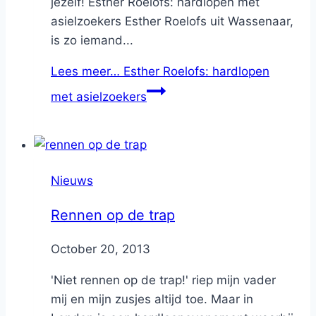
jezelf! Esther Roelofs: hardlopen met
asielzoekers Esther Roelofs uit Wassenaar,
is zo iemand...
Lees meer…
Esther Roelofs: hardlopen
met asielzoekers
Nieuws
Rennen op de trap
By
October 20, 2013
Nicole
'Niet rennen op de trap!' riep mijn vader
mij en mijn zusjes altijd toe. Maar in