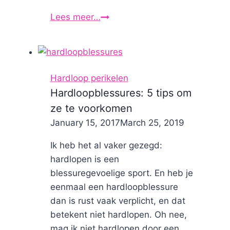
Lees meer…
Buizerd
alert:
bescherming
tegen
aanvallende
Hardloop perikelen
buizerds?
Hardloopblessures: 5 tips om
ze te voorkomen
By
January 15, 2017
Nicole
March 25, 2019
Ik heb het al vaker gezegd:
hardlopen is een
blessuregevoelige sport. En heb je
eenmaal een hardloopblessure
dan is rust vaak verplicht, en dat
betekent niet hardlopen. Oh nee,
mag ik niet hardlopen door een