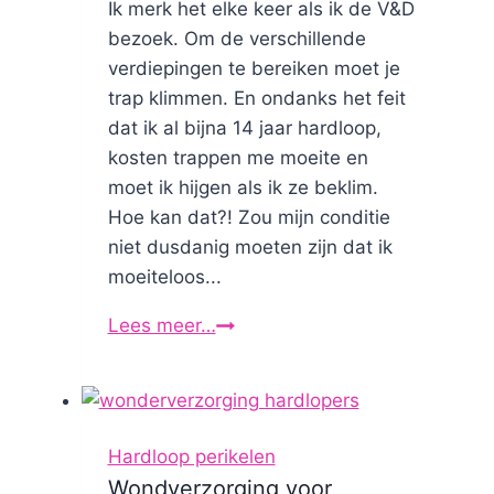
Ik merk het elke keer als ik de V&D
bezoek. Om de verschillende
verdiepingen te bereiken moet je
trap klimmen. En ondanks het feit
dat ik al bijna 14 jaar hardloop,
kosten trappen me moeite en
moet ik hijgen als ik ze beklim.
Hoe kan dat?! Zou mijn conditie
niet dusdanig moeten zijn dat ik
moeiteloos...
Lees meer…
Ik
loop
hard,
waarom
maken
Hardloop perikelen
trappen
Wondverzorging voor