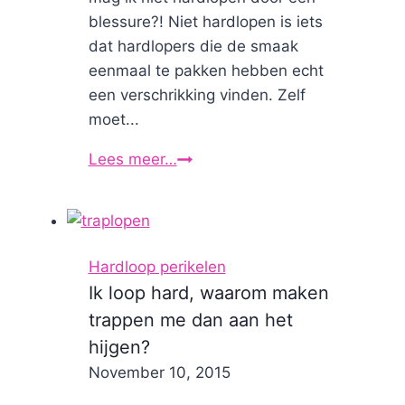
blessure?! Niet hardlopen is iets
dat hardlopers die de smaak
eenmaal te pakken hebben echt
een verschrikking vinden. Zelf
moet...
Lees meer…
Hardloopblessures:
5
tips
om
ze
Hardloop perikelen
te
Ik loop hard, waarom maken
voorkomen
trappen me dan aan het
hijgen?
By
November 10, 2015
Nicole