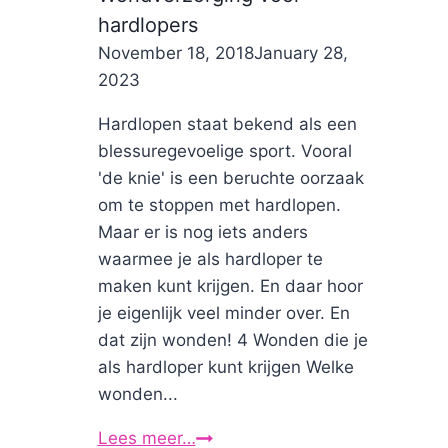
me
hardlopers
dan
By
November 18, 2018
Nicole
January 28,
aan
2023
het
hijgen?
Hardlopen staat bekend als een
blessuregevoelige sport. Vooral
'de knie' is een beruchte oorzaak
om te stoppen met hardlopen.
Maar er is nog iets anders
waarmee je als hardloper te
maken kunt krijgen. En daar hoor
je eigenlijk veel minder over. En
dat zijn wonden! 4 Wonden die je
als hardloper kunt krijgen Welke
wonden...
Lees meer…
Wondverzorging