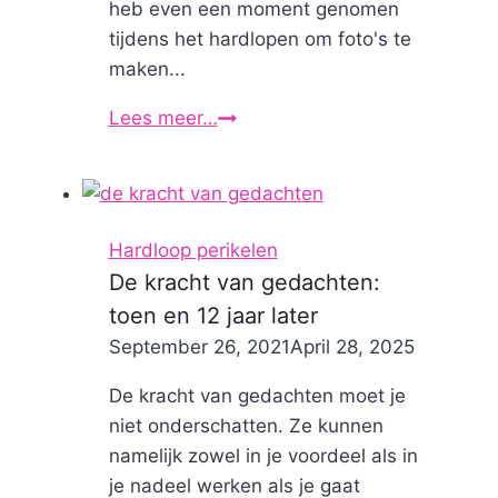
heb even een moment genomen
tijdens het hardlopen om foto's te
maken...
Lees meer…
Voetafdrukken
in
de
sneeuw:
analyse
Hardloop perikelen
van
De kracht van gedachten:
een
toen en 12 jaar later
hardloper
By
September 26, 2021
Nicole
April 28, 2025
De kracht van gedachten moet je
niet onderschatten. Ze kunnen
namelijk zowel in je voordeel als in
je nadeel werken als je gaat