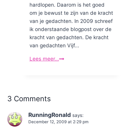
hardlopen. Daarom is het goed
om je bewust te zijn van de kracht
van je gedachten. In 2009 schreef
ik onderstaande blogpost over de
kracht van gedachten. De kracht
van gedachten Vijf...
Lees meer…
De
kracht
van
gedachten:
toen
3 Comments
en
12
RunningRonald
says:
jaar
December 12, 2009 at 2:29 pm
later