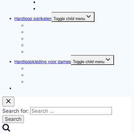
Moederschap en hardlopen
Rennende moeders
Hardloop perikelen
Toggle child menu
Hardloop perikelen
Wat doet hardlopen met je?
Motivatie
Hardloper
Hardloopboeken
Hardloopkleding voor dames
Toggle child menu
Hardloopkleding voor dames
Goedkope hardloopkleding
Hardlooprokjes
Hardlopen met Evy
Search for: