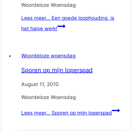
Woordeloze Woensdag
Lees meer…
Een goede loophouding, is
het halve werk!
Woordeloze woensdag
Sporen op mijn loperspad
By
August 11, 2010
Nicole
Woordeloze Woensdag
Lees meer…
Sporen op mijn loperspad