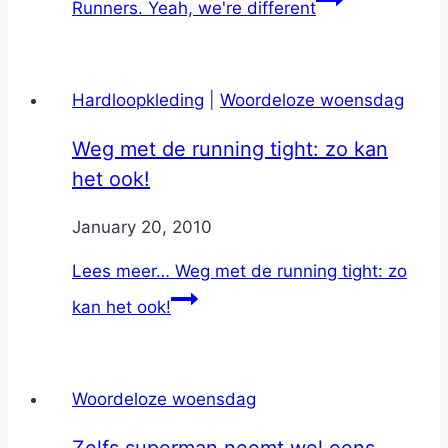
Runners. Yeah, we're different
Hardloopkleding
|
Woordeloze woensdag
Weg met de running tight: zo kan
het ook!
By
January 20, 2010
Nicole
Lees meer…
Weg met de running tight: zo
kan het ook!
Woordeloze woensdag
Zelfs superman neemt wel eens