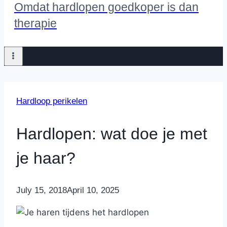
Omdat hardlopen goedkoper is dan
therapie
Hardloop perikelen
Hardlopen: wat doe je met
je haar?
By
July 15, 2018
Nicole
April 10, 2025