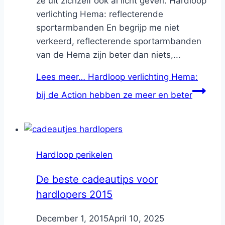
ze uit zichzelf ook al licht geven. Hardloop
verlichting Hema: reflecterende
sportarmbanden En begrijp me niet
verkeerd, reflecterende sportarmbanden
van de Hema zijn beter dan niets,...
Lees meer…
Hardloop verlichting Hema:
bij de Action hebben ze meer en beter
Hardloop perikelen
De beste cadeautips voor
hardlopers 2015
By
December 1, 2015
Nicole
April 10, 2025