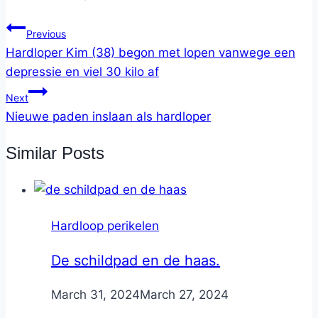
Previous
Hardloper Kim (38) begon met lopen vanwege een
depressie en viel 30 kilo af
Next
Nieuwe paden inslaan als hardloper
Similar Posts
Hardloop perikelen
De schildpad en de haas.
By
March 31, 2024
Nicole
March 27, 2024