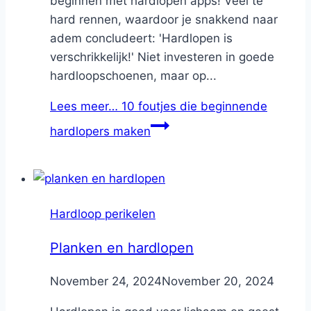
beginnen met hardlopen apps! Veel te
hard rennen, waardoor je snakkend naar
adem concludeert: 'Hardlopen is
verschrikkelijk!' Niet investeren in goede
hardloopschoenen, maar op...
Lees meer…
10 foutjes die beginnende
hardlopers maken
Hardloop perikelen
Planken en hardlopen
By
November 24, 2024
Nicole
November 20, 2024