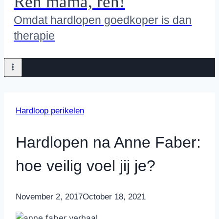
Ren mama, ren!
Omdat hardlopen goedkoper is dan
therapie
Hardloop perikelen
Hardlopen na Anne Faber:
hoe veilig voel jij je?
By
November 2, 2017
Nicole
October 18, 2021