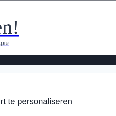
en!
apie
rt te personaliseren