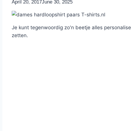
By
April 20, 2017
Nicole
June 30, 2025
Je kunt tegenwoordig zo'n beetje alles personalise
zetten.