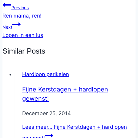
Previous
Ren mama, ren!
Next
Lopen in een lus
Similar Posts
Hardloop perikelen
Fijne Kerstdagen + hardlopen
gewenst!
By
December 25, 2014
Nicole
Lees meer…
Fijne Kerstdagen + hardlopen
gewenst!