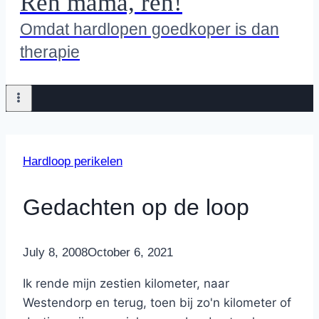
Ren mama, ren!
Omdat hardlopen goedkoper is dan
therapie
Hardloop perikelen
Gedachten op de loop
By
July 8, 2008
Nicole
October 6, 2021
Ik rende mijn zestien kilometer, naar
Westendorp en terug, toen bij zo'n kilometer of